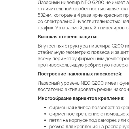
Лазерный нивелир NEO G200 не имеет ан
отличительной особенностью является 
532нм, которые в 4 раза ярче красных п
со спектральной чувствительностью чел
график. Узнаваемый дизайн нивелиров 
Высокая степень защиты:
Внутренняя структура нивелира G200 и
стабильную геометрию подвеса и защит
всему периметру фирменным демпфером.
противоскользящую ребристую поверхн
Построение наклонных плоскостей:
Лазерный уровень NEO G200 имеет функ
достаточно активировать режим наклона
Многообразие вариантов крепления:
фирменная клипса позволяет закре
фирменное крепление с помощью хо
петля на корпусе под саморез ил
резьба для крепления на распорную