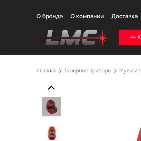
О бренде
О компании
Доставка
К
Главная
Лазерные приборы
Мультип