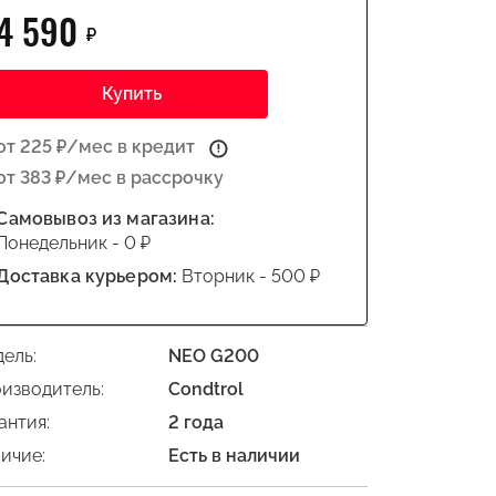
4 590
₽
Купить
от 225 ₽/мес в кредит
от 383 ₽/мес в рассрочку
Самовывоз из магазина:
Понедельник - 0 ₽
Доставка курьером:
Вторник - 500 ₽
ель:
NEO G200
изводитель:
Condtrol
антия:
2 года
ичие:
Есть в наличии