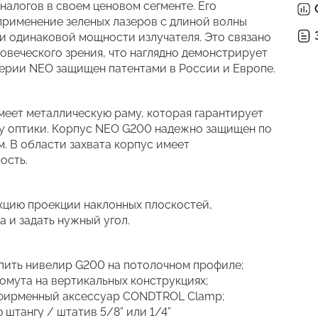
алогов в своем ценовом сегменте. Его
применение зеленых лазеров с длиной волны
ри одинаковой мощности излучателя. Это связано
овеческого зрения, что наглядно демонстрирует
серии NEO защищен патентами в России и Европе.
меет металлическую раму, которая гарантирует
у оптики. Корпус NEO G200 надежно защищен по
 В области захвата корпус имеет
ость.
цию проекции наклонных плоскостей,
 и задать нужный угол.
пить нивелир G200 на потолочном профиле;
мута на вертикальных конструкциях;
и фирменный аксессуар CONDTROL Clamp;
 штангу / штатив 5/8” или 1/4”