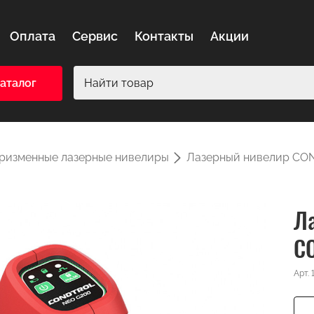
Оплата
Сервис
Контакты
Акции
аталог
ризменные лазерные нивелиры
Лазерный нивелир CO
Л
C
Арт.