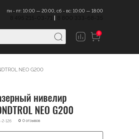
пн - пт: 10:00 — 20:00, сб - вс: 10:00 — 18:00
8 495 215-03-71
|
8 800 333-68-35
0
NDTROL NEO G200
азерный нивелир
ONDTROL NEO G200
0
0 отзывов
1-2-126