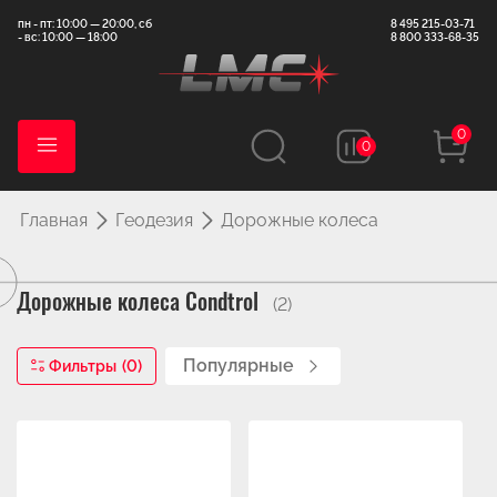
пн - пт: 10:00 — 20:00, сб
8 495 215-03-71
- вс: 10:00 — 18:00
8 800 333-68-35
0
0
Главная
Геодезия
Дорожные колеса
Дорожные колеса Condtrol
(2)
Популярные
Фильтры
(
0
)